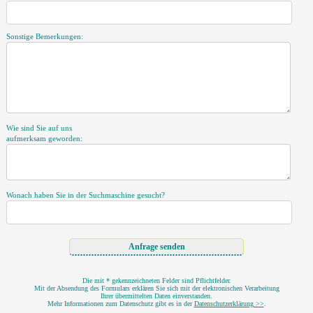
Sonstige Bemerkungen:
Wie sind Sie auf uns
aufmerksam geworden:
Wonach haben Sie in der Suchmaschine gesucht?
Die mit * gekennzeichneten Felder sind Pflichtfelder.
Mit der Absendung des Formulars erklären Sie sich mit der elektronischen Verarbeitung
Ihrer übermittelten Daten einverstanden.
Mehr Informationen zum Datenschutz gibt es in der
Datenschutzerklärung >>
.