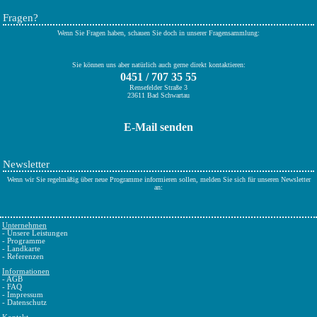
Fragen?
Wenn Sie Fragen haben, schauen Sie doch in unserer Fragensammlung:
Sie können uns aber natürlich auch gerne direkt kontaktieren:
0451 / 707 35 55
Rensefelder Straße 3
23611 Bad Schwartau
E-Mail senden
Newsletter
Wenn wir Sie regelmäßig über neue Programme informieren sollen, melden Sie sich für unseren Newsletter
an:
Unternehmen
-
Unsere Leistungen
-
Programme
-
Landkarte
-
Referenzen
Informationen
-
AGB
-
FAQ
-
Impressum
-
Datenschutz