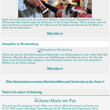
Nach einer Führung durch die Lübecker Altstadt, einem leckeren Mittagessen und einer
Hafenrund-fahrt beginnt dann Ihr Abenteuer in den Escape Rooms. Was ist passiert und wie
passt das Puzzle zusammen? Die Tür fällt zu und Sie haben eine Stunde um die Rätsel zu
lösen und zu entkommen.
Mehr Infos ⇒
Dampflok in Mecklenburg
Fahren Sie mit der Mecklenburgischen Bäderbahn von Kühlungsborn in die weiße Stadt Bad
Doberan. Mit dem Bus geht es weiter zur Stadtführung nach Rostock, bevor Sie über die
Ostsee nach Warnemündee schippern. Zum Abschluss machen Sie noch eine gemütliche
Radtour an der Küste entlang.
Mehr Infos ⇒
Mehr Informationen zu unseren Betriebsausflügen und Teamevents an der Ostsee ⇒
Nutzen Sie unsere Erfahrung
Wir sind eine Eventagentur in der Nähe von Lübeck (Bad Schwartau) und bieten seit
01.02.1999 unsere tatkräftige Unterstützung bei der Planung und Organisation Ihres