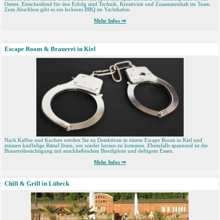
Ostsee. Entscheidend für den Erfolg sind Technik, Kreativität und Zusammenhalt im Team.
Zum Abschluss gibt es ein leckeres BBQ im Yachthafen.
Mehr Infos ⇒
Escape Room & Brauerei in Kiel
Nach Kaffee und Kuchen werden Sie zu Detektiven in einem Escape Room in Kiel und
müssen kniffelige Rätsel lösen, um wieder heraus zu kommen. Ebemfalls spannend ist die
Brauereibesichtigung mit anschließendem Bierdiplom und deftigem Essen.
Mehr Infos ⇒
Chill & Grill in Lübeck