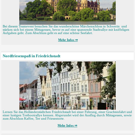
Bei diesem Teamevent besuchen Sie das wunderschöne Märchenschloss in Schwerin und
stärken sich bei einem Mittagessen, bevor es auf eine spannende Stadtrallye mit kniffeligen
Aufgaben geht. Zum Abschluss geht es auf eine schöne Seefahrt.
Mehr Infos ⇒
Nordfriesenspaß in Friedrichstadt
Lernen Sie das Holländerstädtchen Friedrichstadt bei einer Führung, einer Grachtenfahrt und
einer lustigen Tretbootrallye kennen. Abgerundet wird der Ausflug durch Mittagessen, sowie
zum Abschluss Kaffee, Tee und Friesentorte.
Mehr Infos ⇒