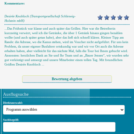
Kommentare:
Desirée Knobloch (Transportgesellschaft Schleswig-
Holstein mbH)
...Das Frühstück war klasse und auch später das Grillen. Hier war die Betreiberin
kurzzeitig verwirrt, weil ich die Getränke, die über 1 Getränk hinaus gingen bezahlen
wollte (und auch später getan habe), aber das ließ sich schnell klären. Kleiner Tipp am
Rande: die Adresse, wo die Kanus stehen, wird im Voucher nicht aufgeführt. Für uns kein
Problem, da unser eigener Busfahrer ortskundig war und wir vor Ort auch die Adresse
erhalten haben, aber vielleicht für das nächste Mal, falls die Tour bei Ihnen gebucht wird.
Ansonsten: herzlichen Dank an Sie und Ihr Team und an „Bauer Jensen“, wir wurden sehr
gut verköstigt und umsorgt und unsere Mitarbeiter einen tollen Tag. Mit freundlichen
Grüßen Desirée Knobloch ...
Ausflugsuche
Direktauswahl:
Suchbegriff: