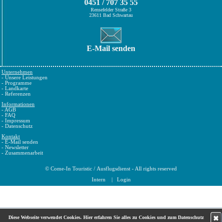
0451 / 707 35 55
Rensefelder Straße 3
23611 Bad Schwartau
E-Mail senden
Unternehmen
-
Unsere Leistungen
-
Programme
-
Landkarte
-
Referenzen
Informationen
-
AGB
-
FAQ
-
Impressum
-
Datenschutz
Kontakt
-
E-Mail senden
-
Newsletter
-
Zusammenarbeit
©
Come-In Touristic
/
Ausflugsdienst
- All rights reserved
Intern
|
Login
✖
Diese Webseite verwendet Cookies.
Hier erfahren Sie alles zu Cookies und zum Datenschutz