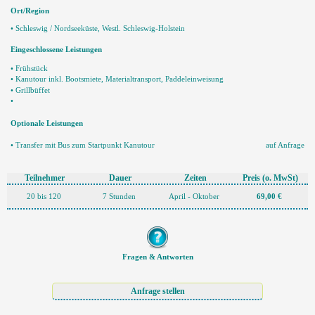
Ort/Region
• Schleswig / Nordseeküste, Westl. Schleswig-Holstein
Eingeschlossene Leistungen
• Frühstück
• Kanutour inkl. Bootsmiete, Materialtransport, Paddeleinweisung
• Grillbüffet
•
Optionale Leistungen
• Transfer mit Bus zum Startpunkt Kanutour
auf Anfrage
Teilnehmer
Dauer
Zeiten
Preis
(o. MwSt)
20 bis 120
7 Stunden
April - Oktober
69,00 €
Fragen & Antworten