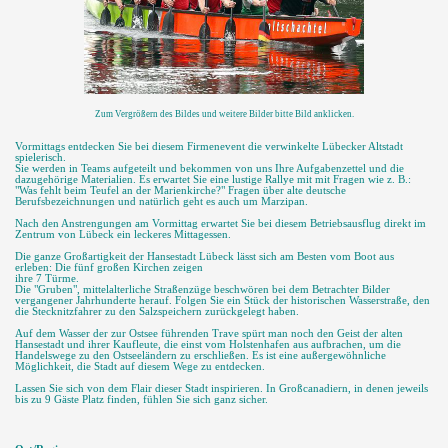
Zum Vergrößern des Bildes und weitere Bilder bitte Bild anklicken.
Vormittags entdecken Sie bei diesem Firmenevent die verwinkelte Lübecker Altstadt
spielerisch.
Sie werden in Teams aufgeteilt und bekommen von uns Ihre Aufgabenzettel und die
dazugehörige Materialien. Es erwartet Sie eine lustige Rallye mit mit Fragen wie z. B.:
"Was fehlt beim Teufel an der Marienkirche?" Fragen über alte deutsche
Berufsbezeichnungen und natürlich geht es auch um Marzipan.
Nach den Anstrengungen am Vormittag erwartet Sie bei diesem Betriebsausflug direkt im
Zentrum von Lübeck ein leckeres Mittagessen.
Die ganze Großartigkeit der Hansestadt Lübeck lässt sich am Besten vom Boot aus
erleben: Die fünf großen Kirchen zeigen
ihre 7 Türme.
Die "Gruben", mittelalterliche Straßenzüge beschwören bei dem Betrachter Bilder
vergangener Jahrhunderte herauf. Folgen Sie ein Stück der historischen Wasserstraße, den
die Stecknitzfahrer zu den Salzspeichern zurückgelegt haben.
Auf dem Wasser der zur Ostsee führenden Trave spürt man noch den Geist der alten
Hansestadt und ihrer Kaufleute, die einst vom Holstenhafen aus aufbrachen, um die
Handelswege zu den Ostseeländern zu erschließen. Es ist eine außergewöhnliche
Möglichkeit, die Stadt auf diesem Wege zu entdecken.
Lassen Sie sich von dem Flair dieser Stadt inspirieren. In Großcanadiern, in denen jeweils
bis zu 9 Gäste Platz finden, fühlen Sie sich ganz sicher.