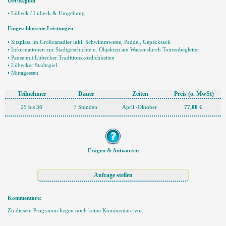
Ort/Region
• Lübeck / Lübeck & Umgebung
Eingeschlossene Leistungen
• Sitzplatz im Großcanadier inkl. Schwimmweste, Paddel, Gepäcksack
• Informationen zur Stadtgeschichte u. Objekten am Wasser durch Tourenbegleiter
• Pause mit Lübecker Traditionsköstlichkeiten
• Lübecker Stadtspiel
• Mittagessen
Teilnehmer
Dauer
Zeiten
Preis
(o. MwSt)
25 bis 36
7 Stunden
April -Oktober
77,00 €
Fragen & Antworten
Kommentare:
Zu diesem Programm liegen noch keine Kommentare vor.