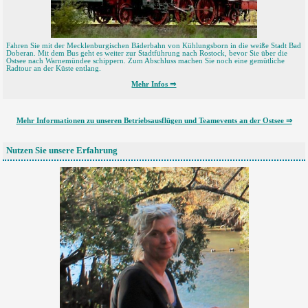
Fahren Sie mit der Mecklenburgischen Bäderbahn von Kühlungsborn in die weiße Stadt Bad
Doberan. Mit dem Bus geht es weiter zur Stadtführung nach Rostock, bevor Sie über die
Ostsee nach Warnemündee schippern. Zum Abschluss machen Sie noch eine gemütliche
Radtour an der Küste entlang.
Mehr Infos ⇒
Mehr Informationen zu unseren Betriebsausflügen und Teamevents an der Ostsee ⇒
Nutzen Sie unsere Erfahrung