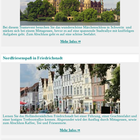
Bei diesem Teamevent besuchen Sie das wunderschöne Märchenschloss in Schwerin und
stärken sich bei einem Mittagessen, bevor es auf eine spannende Stadtrallye mit kniffeligen
Aufgaben geht. Zum Abschluss geht es auf eine schöne Seefahrt.
Mehr Infos ⇒
Nordfriesenspaß in Friedrichstadt
Lernen Sie das Holländerstädtchen Friedrichstadt bei einer Führung, einer Grachtenfahrt und
einer lustigen Tretbootrallye kennen. Abgerundet wird der Ausflug durch Mittagessen, sowie
zum Abschluss Kaffee, Tee und Friesentorte.
Mehr Infos ⇒