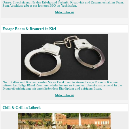
Ostsee. Entscheidend für den Erfolg sind Technik, Kreativität und Zusammenhalt im Team.
Zum Abschluss gibt es ein leckeres BBQ im Yachthafen.
Mehr Infos ⇒
Escape Room & Brauerei in Kiel
Nach Kaffee und Kuchen werden Sie zu Detektiven in einem Escape Room in Kiel und
müssen kniffelige Rätsel lösen, um wieder heraus zu kommen. Ebemfalls spannend ist die
Brauereibesichtigung mit anschließendem Bierdiplom und deftigem Essen.
Mehr Infos ⇒
Chill & Grill in Lübeck