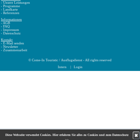
-
Unsere Leistungen
-
Programme
-
Landkarte
-
Referenzen
Informationen
-
AGB
-
FAQ
-
Impressum
-
Datenschutz
Kontakt
-
E-Mail senden
-
Newsletter
-
Zusammenarbeit
©
Come-In Touristic
/
Ausflugsdienst
- All rights reserved
Intern
|
Login
✖
Diese Webseite verwendet Cookies.
Hier erfahren Sie alles zu Cookies und zum Datenschutz
>>