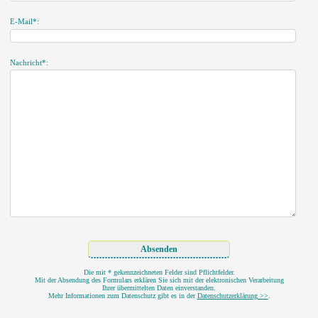
E-Mail*:
Nachricht*:
Die mit * gekennzeichneten Felder sind Pflichtfelder.
Mit der Absendung des Formulars erklären Sie sich mit der elektronischen Verarbeitung
Ihrer übermittelten Daten einverstanden.
Mehr Informationen zum Datenschutz gibt es in der
Datenschutzerklärung >>
.