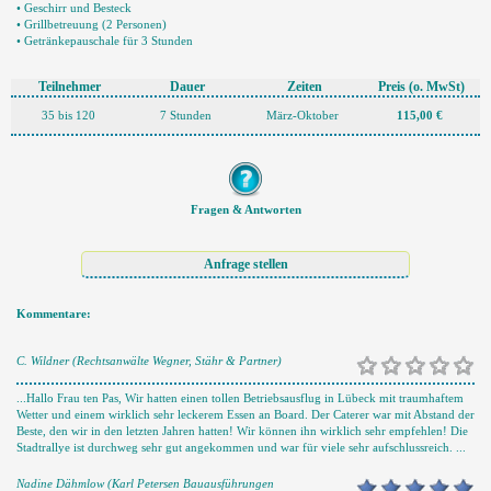
• Geschirr und Besteck
• Grillbetreuung (2 Personen)
• Getränkepauschale für 3 Stunden
Teilnehmer
Dauer
Zeiten
Preis
(o. MwSt)
35 bis 120
7 Stunden
März-Oktober
115,00 €
Fragen & Antworten
Kommentare:
C. Wildner (Rechtsanwälte Wegner, Stähr & Partner)
...Hallo Frau ten Pas, Wir hatten einen tollen Betriebsausflug in Lübeck mit traumhaftem
Wetter und einem wirklich sehr leckerem Essen an Board. Der Caterer war mit Abstand der
Beste, den wir in den letzten Jahren hatten! Wir können ihn wirklich sehr empfehlen! Die
Stadtrallye ist durchweg sehr gut angekommen und war für viele sehr aufschlussreich. ...
Nadine Dähmlow (Karl Petersen Bauausführungen