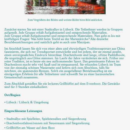
Zum Vergrößern des Bildes und weitere Bilder bitte Bild anklicken.
Zunächst starten Sie mit einer Stadtrallye in Lübeck. Die Teilnehmer werden in Gruppen
aufgeteilt. Jede Gruppe erhält Aufgabenzettel und entsprechende Materialien.
Jede Gruppe erhält Aufgabenzettel und entsprechende Materialien. Nun geht es los mit
kniffeligen Fragen: Was fehlt beim Teufel an der Marienkirche? Alte deutsche
Berufsbezeichnungen und natürlich geht es auch ums Marzipan.
Im Anschluß lassen Sie sich von einer alten und ehrwürdigen Traditionssportart aus China
faszinieren, die sich zur Trendsportart entwickelte und bei jedem, der sie einmal ausübt,
einen unvergesslichen Eindruck hinterlässt. Drachenboote sind lange, offene Paddelboote,
die ursprünglich aus China stammen. Im Laufe der Jahre veränderten sie sich. Früher nur
reine Tradition, ist es heute ein neu aufkommender Sport. Das gemeinsame Fahren im
Drachenboot macht sehr viel Spaß und ist entspannend. Sie erkunden Lübeck im Team
von der einmalig schönen Wasserseite und liefern sich zum Abschluss, falls Sie
möchten, ein spannendes Rennen. Solch ein ausgefallener Betriebsausflug ist ein
einzigartiges Erlebnis für alle Teilnehmer und schweißt Sie zu einer harmonischen
Gemeinschaft zusammen.
Zum Abschluß genießen Sie ein leckeres Grillbüffet auf dem Eventboot. Die Getränke
sind für 3 Stunden einkalkuliert.
Ort/Region
• Lübeck / Lübeck & Umgebung
Eingeschlossene Leistungen
• Stadtrallye mit Spielleiter, Spielutensilien und Siegerehrung
• Drachenbootfahren/rennen mit Steuermann und Siegerehrung
• Grillbüffet am Wasser auf dem Boot