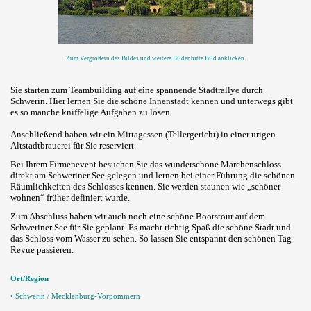
Zum Vergrößern des Bildes und weitere Bilder bitte Bild anklicken.
Sie starten zum Teambuilding auf eine spannende Stadtrallye
durch
Schwerin. Hier lernen Sie die schöne Innenstadt kennen und unterwegs gibt
es
so manche kniffelige Aufgaben zu lösen.
Anschließend haben w
ir ein
Mittagessen (Tellergericht) in einer urigen
Altstadtbrauerei für Sie reserviert.
Bei Ihrem Firmenevent besuchen
Sie das wunderschöne Märchenschloss
direkt am Schweriner See gelegen und lernen bei
einer Führung die schönen
Räumlichkeiten des Schlosses kennen. Sie werden staunen
wie „schöner
wohnen“ früher definiert wurde.
Zum Abschluss
haben wir auch noch eine schöne Bootstour auf dem
Schweriner See für Sie geplant. Es macht richtig Spaß d
ie schöne Stadt und
das Schloss vom Wasser zu sehen. So l
assen Sie entspannt den schönen Tag
Revue passieren.
Ort/Region
• Schwerin / Mecklenburg-Vorpommern