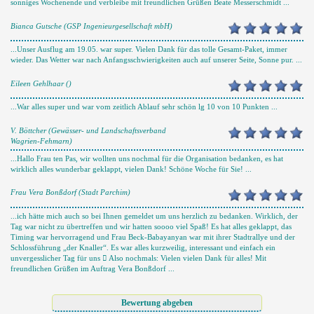
sonniges Wochenende und verbleibe mit freundlichen Grüßen Beate Messerschmidt ...
Bianca Gutsche (GSP Ingenieurgesellschaft mbH)
...Unser Ausflug am 19.05. war super. Vielen Dank für das tolle Gesamt-Paket, immer
wieder. Das Wetter war nach Anfangsschwierigkeiten auch auf unserer Seite, Sonne pur. ...
Eileen Gehlhaar ()
...War alles super und war vom zeitlich Ablauf sehr schön lg 10 von 10 Punkten ...
V. Böttcher (Gewässer- und Landschaftsverband
Wagrien-Fehmarn)
...Hallo Frau ten Pas, wir wollten uns nochmal für die Organisation bedanken, es hat
wirklich alles wunderbar geklappt, vielen Dank! Schöne Woche für Sie! ...
Frau Vera Bonßdorf (Stadt Parchim)
...ich hätte mich auch so bei Ihnen gemeldet um uns herzlich zu bedanken. Wirklich, der
Tag war nicht zu übertreffen und wir hatten soooo viel Spaß! Es hat alles geklappt, das
Timing war hervorragend und Frau Beck-Babayanyan war mit ihrer Stadtrallye und der
Schlossführung „der Knaller“. Es war alles kurzweilig, interessant und einfach ein
unvergesslicher Tag für uns  Also nochmals: Vielen vielen Dank für alles! Mit
freundlichen Grüßen im Auftrag Vera Bonßdorf ...