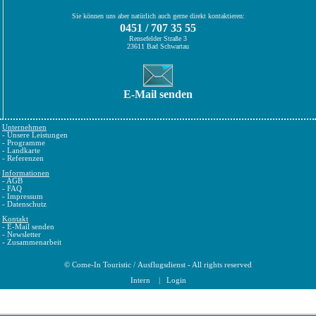
Sie können uns aber natürlich auch gerne direkt kontaktieren:
0451 / 707 35 55
Rensefelder Straße 3
23611 Bad Schwartau
E-Mail senden
Unternehmen
-
Unsere Leistungen
-
Programme
-
Landkarte
-
Referenzen
Informationen
-
AGB
-
FAQ
-
Impressum
-
Datenschutz
Kontakt
-
E-Mail senden
-
Newsletter
-
Zusammenarbeit
©
Come-In Touristic
/
Ausflugsdienst
- All rights reserved
Intern
|
Login