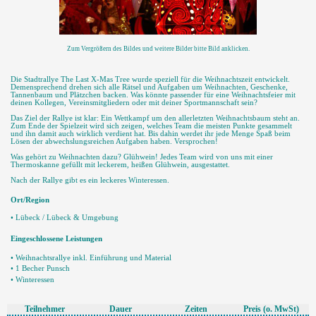
Zum Vergrößern des Bildes und weitere Bilder bitte Bild anklicken.
Die Stadtrallye The Last X-Mas Tree wurde speziell für die Weihnachtszeit entwickelt.
Demensprechend drehen sich alle Rätsel und Aufgaben um Weihnachten, Geschenke,
Tannenbaum und Plätzchen backen. Was könnte passender für eine Weihnachtsfeier mit
deinen Kollegen, Vereinsmitgliedern oder mit deiner Sportmannschaft sein?
Das Ziel der Rallye ist klar: Ein Wettkampf um den allerletzten Weihnachtsbaum steht an.
Zum Ende der Spielzeit wird sich zeigen, welches Team die meisten Punkte gesammelt
und ihn damit auch wirklich verdient hat. Bis dahin werdet ihr jede Menge Spaß beim
Lösen der abwechslungsreichen Aufgaben haben. Versprochen!
Was gehört zu Weihnachten dazu? Glühwein! Jedes Team wird von uns mit einer
Thermoskanne gefüllt mit leckerem, heißen Glühwein, ausgestattet.
Nach der Rallye gibt es ein leckeres Winteressen.
Ort/Region
• Lübeck / Lübeck & Umgebung
Eingeschlossene Leistungen
• Weihnachtsrallye inkl. Einführung und Material
• 1 Becher Punsch
• Winteressen
Teilnehmer
Dauer
Zeiten
Preis
(o. MwSt)